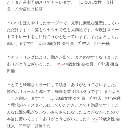
た！また是非予約させてもらいます。
30代女性 会社
員 ﾌﾟﾘﾏ店担当松蔭
＊いつもぼんやりしたオーダーで、見事に素敵な髪型にしてい
ただけます！！髪もツヤツヤで色も大満足です。今度はスイー
トストレートをしに行こうかと思っています。またよろしくお
願いします??*゜
30歳女性 会社員 ﾌﾟﾘﾏ店 担当松蔭
＊カラーリングにより、動きが出て、まとめやすくなりました
ありがとうございました。
44歳女性 会社員 ﾌﾟﾘﾏ店 担当
田浦
＊とても綺麗なカラーにして頂き、ありがとうございました。
髪のボリュームも減って、梅雨を乗り切れそうです！ またよろ
しくお願いします^ ^
30歳女性 会社員 ﾌﾟﾘﾏ店 担当松蔭
＊理想のヘアスタイルにしていただき、とても満足です！！こ
んなに髪の毛がツルツルさらさらになったことがなかったので
本当に驚いてます！ありがとうございました！
22歳女性 会
社員 ﾌﾟﾘﾏ店 担当中村