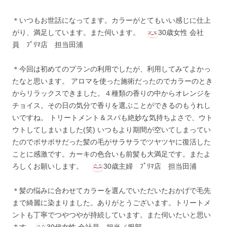
＊いつもお世話になってます。カラーがとてもいい感じに仕上
がり、満足しています。また伺います。
30歳女性 会社
員 ﾌﾟﾘﾏ店 担当田浦
＊今回は初めてのプランの利用でしたが、利用してみてよかっ
たなと思います。 アロマを使った施術だったのでカラーのとき
からリラックスできました。４種類の香りの中からオレンジを
チョイス。その日の気分で香りを選ぶことができるのもうれし
いですね。 トリートメント＆スパも絶妙な気持ちよさで、ウト
ウトしてしまいました(笑) いつもより期間が空いてしまってい
たのでボサボサだった髪の毛がサラサラでツヤツヤに復活した
ことに感激です。カーキの色合いも前髪も大満足です。またよ
ろしくお願いします。
30歳主婦 ﾌﾟﾘﾏ店 担当田浦
＊髪の悩みに合わせてカラーを選んでいただいたおかげで毛先
まで綺麗に染まりました。ありがとうございます。トリートメ
ントも丁寧でつやつやが持続しています。また伺いたいと思い