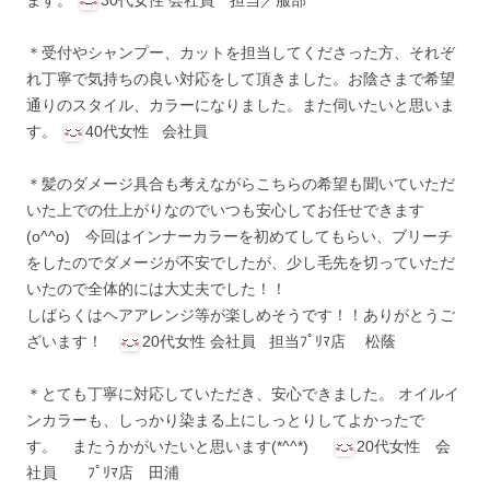
ます。
30代女性 会社員 担当／服部
＊受付やシャンプー、カットを担当してくださった方、それぞ
れ丁寧で気持ちの良い対応をして頂きました。お陰さまで希望
通りのスタイル、カラーになりました。また伺いたいと思いま
す。
40代女性 会社員
＊髪のダメージ具合も考えながらこちらの希望も聞いていただ
いた上での仕上がりなのでいつも安心してお任せできます
(o^^o) 今回はインナーカラーを初めてしてもらい、ブリーチ
をしたのでダメージが不安でしたが、少し毛先を切っていただ
いたので全体的には大丈夫でした！！
しばらくはヘアアレンジ等が楽しめそうです！！ありがとうご
ざいます！
20代女性 会社員 担当ﾌﾟﾘﾏ店 松蔭
＊とても丁寧に対応していただき、安心できました。 オイルイ
ンカラーも、しっかり染まる上にしっとりしてよかったで
す。 またうかがいたいと思います(*^^*)
20代女性 会
社員 ﾌﾟﾘﾏ店 田浦