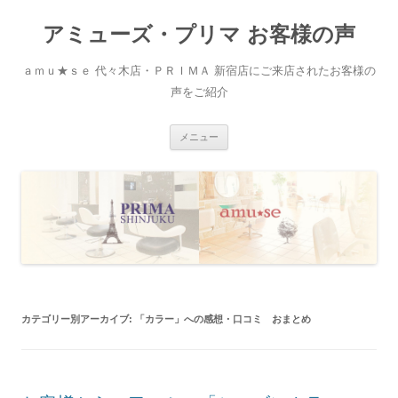
アミューズ・プリマ お客様の声
ａｍｕ★ｓｅ 代々木店・ＰＲＩＭＡ 新宿店にご来店されたお客様の
声をご紹介
コ
メニュー
ン
テ
ン
ツ
へ
移
動
カテゴリー別アーカイブ:
「カラー」への感想・口コミ おまとめ