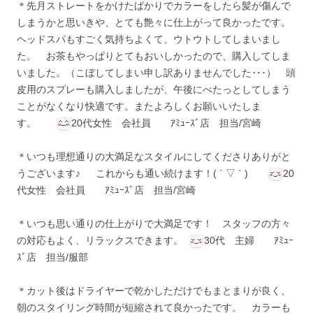
＊先月ストレートをかけたばかりでカラーをしたら髪が傷んで
しまうかと思いきや、とても艶々に仕上がって良かったです。
ヘッドスパもすごく気持ちよくて、ウトウトしてしまいまし
た。 お茶もやっぱりとてもおいしかったので、購入してしま
いました。（こぼしてしまい申し訳ありませんでした･･･） 頭
皮用のスプレーも購入しましたが、午後にべたっとしてしまう
ことがなくなり快適です。またよろしくお願いいたしま
す。
20代女性 会社員 ｱﾐｭｰｽﾞ店 担当/宮崎
＊いつも理想通りの大満足なスタイルにしてくださりありがと
うございます♪ これからも通い続けます！( ´ ▽ ` )
20
代女性 会社員 ｱﾐｭｰｽﾞ店 担当/宮崎
＊いつも思い通りの仕上がりで大満足です！ スタッフの方々
の対応もよく、リラックスできます。
30代 主婦 ｱﾐｭｰ
ｽﾞ店 担当/服部
＊カット後はドライヤーで乾かしただけでもまとまりが良く、
朝のスタイリング時間が短縮されて良かったです。 カラーも