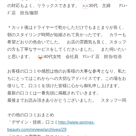
の対応もよく、リラックスできます。
30代 主婦 ｱﾐｭｰ
ｽﾞ店 担当/服部
＊カット後はドライヤーで乾かしただけでもまとまりが良く、
朝のスタイリング時間が短縮されて良かったです。 カラーも
希望どおりの色合いでした。 お店の雰囲気も良く、スタッフ
の方も丁寧なサービスをしてくださいました。 また伺いたい
と思います。
40代女性 会社員 ｱﾐｭｰｽﾞ店 担当/住谷
お客様の口コミや感想は他のお客様の大事な参考となり、私た
ちにとってはこれからへの大切なアドバイスです。この場をお
借りして、口コミを頂けた皆様に心から御礼申し上げます。
最新の口コミは一番先頭に掲載されていきます。
最後までお読み頂きありがとうございました。 スタッフ一同
その他の口コミおまとめ
「デザイン・技術」口コミ
http://www.springs-
beauty.com/review/archives/29