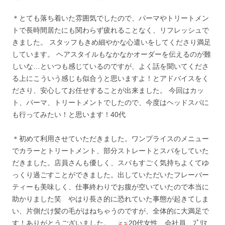
＊とても落ち着いた雰囲気でしたので、パーマやトリートメン
トで長時間居たにも関わらず疲れることなく、リフレッシュで
きました。 スタッフもきめ細やかな心遣いをしてくださり満足
しています。 ヘアスタイルもなかなかオーダーを伝えるのが難
しいな…といつも感じているのですが、よく話を聞いてくださ
る上にこういう感じも似合うと思いますよ！とアドバイスをく
ださり、安心してお任せすることが出来ました。 今回はカッ
ト、パーマ、トリートメントでしたので、今度はヘッドスパに
も行ってみたい！と思います！40代
＊初めて利用させていただきました。ワンプライスのメニュー
でカラーとトリートメント、部分ストレートとスパをしていた
だきました。店員さんも優しく、スパもすごく気持ちよくてゆ
っくり過ごすことができました。出していただいたフレーバー
ティーも美味しく、仕事終わりでお腹が空いていたので本当に
助かりました笑 やはり長さ的に恐れていた事態が起きてしま
い、片側だけ髪の毛がはねちゃうのですが、全体的に大満足で
す！ありがとうございました。
20代女性 会社員 ﾌﾟﾘﾏ