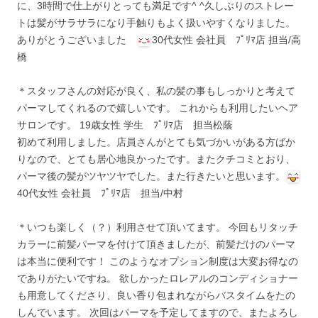
に、3時間で仕上がりとっても満足です^ ^久しぶりのストレー
トは髪がサラサラになり手触りもよく扱いやすくなりました。
ありがとうございました
30代女性 会社員 ﾌﾟﾘﾏ店 担当/高
橋
＊スタッフさんの対応が良く、私の髪の事もしっかりと考えて
パーマしてくれるので嬉しいです。 これからも利用したいヘア
サロンです。 19歳女性 学生 ﾌﾟﾘﾏ店 担当松蔭
初めて利用しました。店員さんがとても気づかいがある方ばか
りなので、とても居心地良かったです。またクチコミとおり、
パーマ後の髪がツヤツヤでした。また行きたいと思います。
40代女性 会社員 ﾌﾟﾘﾏ店 担当/中村
＊いつも楽しく（？）利用させて頂いてます。 今回もリタッチ
カラーに前髪パーマを付けて頂きましたが、前髪だけのパーマ
は本当に便利です！ このようなオプション制度は大変お得なの
でありがたいですね。 欲しかったロレアルのコンディショナー
も用意してくださり、良い香り包まれながらバスタイムをたの
しんでいます。 次回はパーマを予定してますので、またよろし