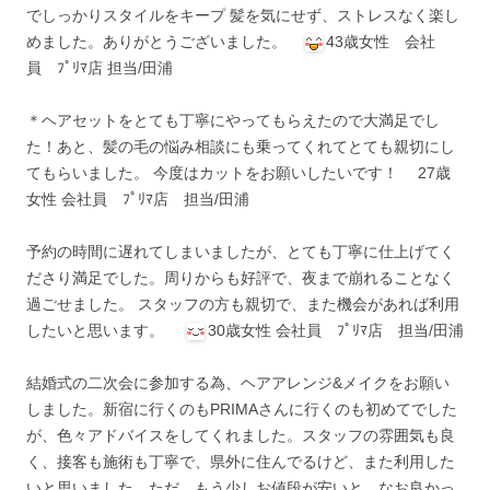
でしっかりスタイルをキープ 髪を気にせず、ストレスなく楽し
めました。ありがとうございました。
43歳女性 会社
員 ﾌﾟﾘﾏ店 担当/田浦
＊ヘアセットをとても丁寧にやってもらえたので大満足でし
た！あと、髪の毛の悩み相談にも乗ってくれてとても親切にし
てもらいました。 今度はカットをお願いしたいです！ 27歳
女性 会社員 ﾌﾟﾘﾏ店 担当/田浦
予約の時間に遅れてしまいましたが、とても丁寧に仕上げてく
ださり満足でした。周りからも好評で、夜まで崩れることなく
過ごせました。 スタッフの方も親切で、また機会があれば利用
したいと思います。
30歳女性 会社員 ﾌﾟﾘﾏ店 担当/田浦
結婚式の二次会に参加する為、ヘアアレンジ&メイクをお願い
しました。新宿に行くのもPRIMAさんに行くのも初めてでした
が、色々アドバイスをしてくれました。スタッフの雰囲気も良
く、接客も施術も丁寧で、県外に住んでるけど、また利用した
いと思いました。ただ、もう少しお値段が安いと、なお良かっ