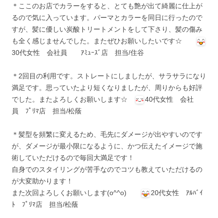
＊ここのお店でカラーをすると、とても艶が出て綺麗に仕上が
るので気に入っています。パーマとカラーを同日に行ったので
すが、髪に優しい炭酸トリートメントをして下さり、髪の傷み
も全く感じませんでした。またぜひお願いしたいです☆
30代女性 会社員 ｱﾐｭｰｽﾞ店 担当/住谷
＊2回目の利用です。ストレートにしましたが、サラサラになり
満足です。思っていたより短くなりましたが、周りからも好評
でした。またよろしくお願いします☆
40代女性 会社
員 ﾌﾟﾘﾏ店 担当/松蔭
＊髪型を頻繁に変えるため、毛先にダメージが出やすいのです
が、ダメージが最小限になるように、かつ伝えたイメージで施
術していただけるので毎回大満足です！
自身でのスタイリングが苦手なのでコツも教えていただけるの
が大変助かります！
また次回よろしくお願いします(o^^o)
20代女性 ｱﾙﾊﾞｲ
ﾄ ﾌﾟﾘﾏ店 担当/松蔭