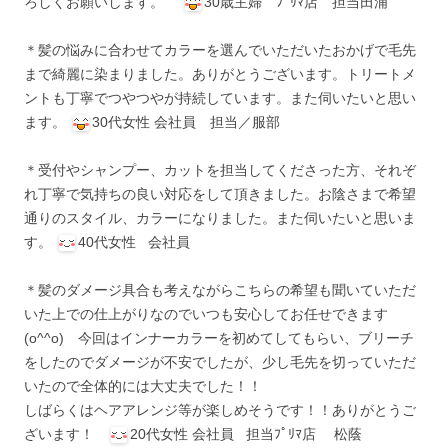
ろしくお願いします。
30歳主婦 ﾌﾟﾘﾏ店 担当田浦
＊髪の悩みに合わせてカラーを選んでいただいたおかげで毛先
まで綺麗に染まりました。ありがとうございます。トリートメ
ントも丁寧でつやつやが持続しています。また伺いたいと思い
ます。
30代女性 会社員 担当／服部
＊受付やシャンプー、カットを担当してくださった方、それぞ
れ丁寧で気持ちの良い対応をして頂きました。お陰さまで希望
通りのスタイル、カラーになりました。また伺いたいと思いま
す。
40代女性 会社員
＊髪のダメージ具合も考えながらこちらの希望も聞いていただ
いた上での仕上がりなのでいつも安心してお任せできます
(o^^o) 今回はインナーカラーを初めてしてもらい、ブリーチ
をしたのでダメージが不安でしたが、少し毛先を切っていただ
いたので全体的には大丈夫でした！！
しばらくはヘアアレンジ等が楽しめそうです！！ありがとうご
ざいます！
20代女性 会社員 担当ﾌﾟﾘﾏ店 松蔭