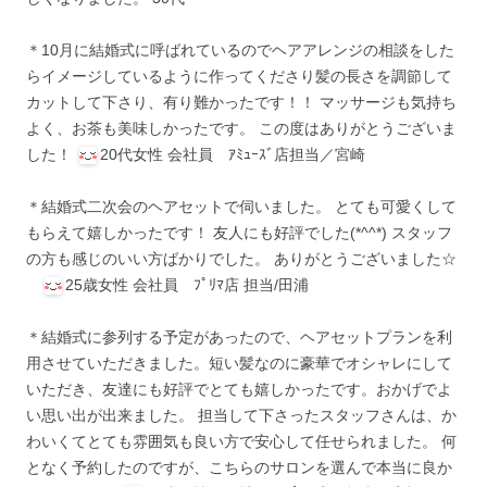
＊10月に結婚式に呼ばれているのでヘアアレンジの相談をした
らイメージしているように作ってくださり髪の長さを調節して
カットして下さり、有り難かったです！！ マッサージも気持ち
よく、お茶も美味しかったです。 この度はありがとうございま
した！
20代女性 会社員 ｱﾐｭｰｽﾞ店担当／宮崎
＊結婚式二次会のヘアセットで伺いました。 とても可愛くして
もらえて嬉しかったです！ 友人にも好評でした(*^^*) スタッフ
の方も感じのいい方ばかりでした。 ありがとうございました☆
25歳女性 会社員 ﾌﾟﾘﾏ店 担当/田浦
＊結婚式に参列する予定があったので、ヘアセットプランを利
用させていただきました。短い髪なのに豪華でオシャレにして
いただき、友達にも好評でとても嬉しかったです。おかげでよ
い思い出が出来ました。 担当して下さったスタッフさんは、か
わいくてとても雰囲気も良い方で安心して任せられました。 何
となく予約したのですが、こちらのサロンを選んで本当に良か