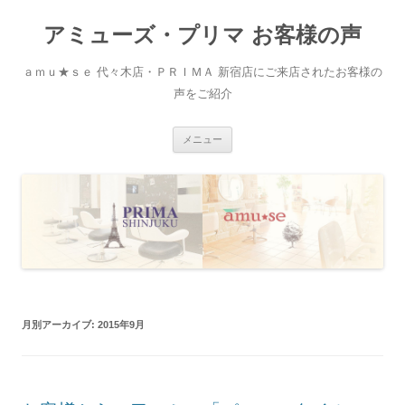
アミューズ・プリマ お客様の声
ａｍｕ★ｓｅ 代々木店・ＰＲＩＭＡ 新宿店にご来店されたお客様の
声をご紹介
コ
メニュー
ン
テ
ン
ツ
へ
移
動
月別アーカイブ:
2015年9月