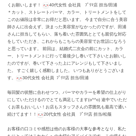
くお願いします！
40代女性 会社員 ﾌﾟﾘﾏ店 担当/田浦
＊カット、ストレートパーマ、カラー、トリートメントをして
このお値段は非常にお得だと思います。 今まで自分に合う美容
師さんに出会えず、決まった美容室がなかったのですが、田浦
さんに担当してもらい、落ち着いた雰囲気ととても親切な対応
をしていただき、これからもこちらの美容室でお世話になろう
と思っています。 前回は、結婚式二次会の前にカット、カラ
ー、トリートメントに行って最後少し巻いて下さいとお願いし
たのですが、巻いて下さった上にアレンジもして下さいまし
た。 すごく嬉しく感動しました。 いつもありがとうございま
す。
30代女性 会社員 ﾌﾟﾘﾏ店 担当/田浦
毎回髪の状態に合わせつつ、パーマやカラーを希望の仕上がり
にしていただけるのでとても満足してます(o^^o) 途中でいただ
くお茶もおいしい！お店もスタッフさんの雰囲気も最高で通い
続けてます！！
20代女性 会社員 ﾌﾟﾘﾏ店 担当/松蔭
お客様の口コミや感想は他のお客様の大事な参考となり、私た