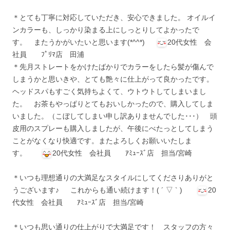
＊とても丁寧に対応していただき、安心できました。 オイルイ
ンカラーも、しっかり染まる上にしっとりしてよかったで
す。 またうかがいたいと思います(*^^*)
20代女性 会
社員 ﾌﾟﾘﾏ店 田浦
＊先月ストレートをかけたばかりでカラーをしたら髪が傷んで
しまうかと思いきや、とても艶々に仕上がって良かったです。
ヘッドスパもすごく気持ちよくて、ウトウトしてしまいまし
た。 お茶もやっぱりとてもおいしかったので、購入してしま
いました。（こぼしてしまい申し訳ありませんでした･･･） 頭
皮用のスプレーも購入しましたが、午後にべたっとしてしまう
ことがなくなり快適です。またよろしくお願いいたしま
す。
20代女性 会社員 ｱﾐｭｰｽﾞ店 担当/宮崎
＊いつも理想通りの大満足なスタイルにしてくださりありがと
うございます♪ これからも通い続けます！( ´ ▽ ` )
20
代女性 会社員 ｱﾐｭｰｽﾞ店 担当/宮崎
＊いつも思い通りの仕上がりで大満足です！ スタッフの方々