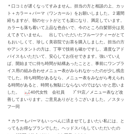
＊口コミが遅くなってすみません。担当の方と相談の上、カッ
ト＋カラー＋パーマ（ワンカール）をお願いしました。２週間
経ちますが、朝のセットがとても楽になり、満足しています。
カラーも落ち着いて上品な色合いで、今のところ白髪部分は見
えてきていません。 出していただいたフルーツティーがとて
もおいしくて、珍しく美容院でお茶を購入しました。担当の方
やアシスタントの方は、丁寧で技術も確かですし、適度なアド
バイスもいただいて、安心してお任せできます。強いていえ
ば、開始までに待ち時間が結構あったことと、事前にワンプラ
イス用の組み合わせメニュー表がみられなかったのが少し残念
でした。待ち時間があるなら、メニュー表をみながら考えられ
る時間があると、時間も無駄にならないのではないかと思いま
した。
40代女性 会社員 ﾌﾟﾘﾏ店／メニュー表など改
善してまいります。ご意見ありがとうございました。／スタッ
フ一同
＊カラーもパーマもいっぺんに済ませてしまいたい私には、と
ってもお得なプランでした。ヘッドスパもしていただいたの