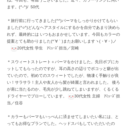
ね。今回も、有難うございました。近々、カラーリングに伺い
ます。(^-^)/ 50代
＊旅行前に行ってきました(^^)パーマをしっかりかけてもらい
ました(^○^)どんなヘアスタイルにするかを自分であまり決めら
れず、最終的には いつもおまかせしています。今回もカラーの
提案とても助かりました(*´∀｀)またお願いしますヽ(・∀・)ノ
20代女性 学生 ｱﾐｭｰｽﾞ担当／宮崎
＊スウィートストレート＋パーマをかけました。先日ボブにカ
ットしてもらったのですが、耳の高さの辺りでポコッと癖が出
ていたので。初めてのスウィートでしたが、物凄く手触りが良
い！サラサラ！主人や友人から髪が綺麗と言われました。 後ろ
が肩に当たるのか、毛先が少し跳ねてしまいますが、くるくる
ドライヤーでブローしています。
30代女性 主婦 ｱﾐｭｰｽﾞ担
当／住谷
＊カラーもパーマもいっぺんに済ませてしまいたい私には、と
ってもお得なプランでした。ヘッドスパもしていただいたの