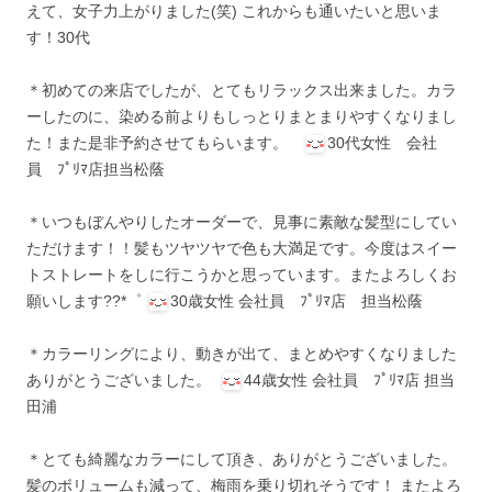
えて、女子力上がりました(笑) これからも通いたいと思いま
す！30代
＊初めての来店でしたが、とてもリラックス出来ました。カラ
ーしたのに、染める前よりもしっとりまとまりやすくなりまし
た！また是非予約させてもらいます。
30代女性 会社
員 ﾌﾟﾘﾏ店担当松蔭
＊いつもぼんやりしたオーダーで、見事に素敵な髪型にしてい
ただけます！！髪もツヤツヤで色も大満足です。今度はスイー
トストレートをしに行こうかと思っています。またよろしくお
願いします??*゜
30歳女性 会社員 ﾌﾟﾘﾏ店 担当松蔭
＊カラーリングにより、動きが出て、まとめやすくなりました
ありがとうございました。
44歳女性 会社員 ﾌﾟﾘﾏ店 担当
田浦
＊とても綺麗なカラーにして頂き、ありがとうございました。
髪のボリュームも減って、梅雨を乗り切れそうです！ またよろ