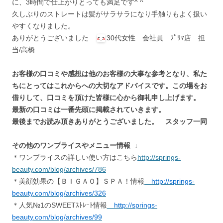
に、3時間で仕上がりとっても満足です^ ^
久しぶりのストレートは髪がサラサラになり手触りもよく扱い
やすくなりました。
ありがとうございました
30代女性 会社員 ﾌﾟﾘﾏ店 担
当/高橋
お客様の口コミや感想は他のお客様の大事な参考となり、私た
ちにとってはこれからへの大切なアドバイスです。この場をお
借りして、口コミを頂けた皆様に心から御礼申し上げます。
最新の口コミは一番先頭に掲載されていきます。
最後までお読み頂きありがとうございました。 スタッフ一同
その他のワンプライスやメニュー情報 ↓
＊ワンプライスの詳しい使い方はこちら
http://springs-
beauty.com/blog/archives/786
＊美顔効果の【ＢＩＧＡＯ】ＳＰＡ！情報
http://springs-
beauty.com/blog/archives/326
＊人気№1のSWEETｽﾄﾚｰﾄ情報
http://springs-
beauty.com/blog/archives/99