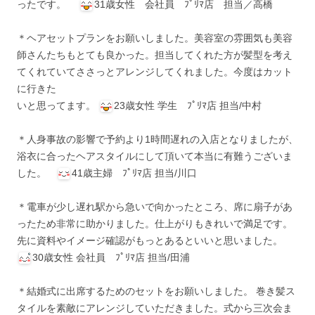
ったです。
31歳女性 会社員 ﾌﾟﾘﾏ店 担当／高橋
＊ヘアセットプランをお願いしました。美容室の雰囲気も美容
師さんたちもとても良かった。担当してくれた方が髪型を考え
てくれていてささっとアレンジしてくれました。今度はカット
に行きた
いと思ってます。
23歳女性 学生 ﾌﾟﾘﾏ店 担当/中村
＊人身事故の影響で予約より1時間遅れの入店となりましたが、
浴衣に合ったヘアスタイルにして頂いて本当に有難うございま
した。
41歳主婦 ﾌﾟﾘﾏ店 担当/川口
＊電車が少し遅れ駅から急いで向かったところ、席に扇子があ
ったため非常に助かりました。仕上がりもきれいで満足です。
先に資料やイメージ確認がもっとあるといいと思いました。
30歳女性 会社員 ﾌﾟﾘﾏ店 担当/田浦
＊結婚式に出席するためのセットをお願いしました。 巻き髪ス
タイルを素敵にアレンジしていただきました。式から三次会ま