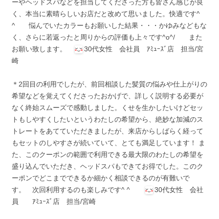
ーやヘッドスパなどを担当してくださった方も皆さん感じが良
く、本当に素晴らしいお店だと改めて思いました。快適です^
^ 悩んでいたカラーもお願いした結果・・・かゆみなどもな
く、さらに若返ったと周りからの評価も上々です^o^/ また
お願い致します。
30代女性 会社員 ｱﾐｭｰｽﾞ店 担当/宮
崎
＊2回目の利用でしたが、前回相談した髪質の悩みや仕上がりの
希望などを覚えてくださったおかげで、詳しく説明する必要が
なく終始スムーズで感動しました。くせを生かしたいけどセッ
トもしやすくしたいというわたしの希望から、絶妙な加減のス
トレートをあてていただきましたが、来店からしばらく経って
もセットのしやすさが続いていて、とても満足しています！ ま
た、このクーポンの範囲で利用できる最大限のわたしの希望を
盛り込んでいただき、ヘッドスパもできてお得でした。このク
ーポンでどこまでできるか細かく相談できるのが有難いで
す。 次回利用するのも楽しみです^ ^
30代女性 会社
員 ｱﾐｭｰｽﾞ店 担当/宮崎