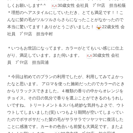
しくお願いします^ ^
30歳女性 会社員 ﾌﾟﾘﾏ店 担当松蔭
＊理想のヘアスタイルにしていただき、とても満足です！！こ
んなに髪の毛がツルツルさらさらになったことがなかったので
本当に驚いてます！ありがとうございました！
22歳女性 会
社員 ﾌﾟﾘﾏ店 担当中村
＊いつもお世話になってます。カラーがとてもいい感じに仕上
がり、満足しています。また伺います。
30歳女性 会社
員 ﾌﾟﾘﾏ店 担当田浦
＊今回は初めてのプランの利用でしたが、利用してみてよかっ
たなと思います。 アロマを使った施術だったのでカラーのとき
からリラックスできました。４種類の香りの中からオレンジを
チョイス。その日の気分で香りを選ぶことができるのもうれし
いですね。 トリートメント＆スパも絶妙な気持ちよさで、ウト
ウトしてしまいました(笑) いつもより期間が空いてしまってい
たのでボサボサだった髪の毛がサラサラでツヤツヤに復活した
ことに感激です。カーキの色合いも前髪も大満足です。またよ