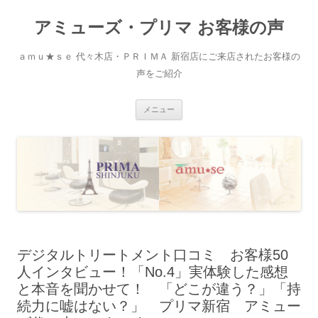
アミューズ・プリマ お客様の声
ａｍｕ★ｓｅ 代々木店・ＰＲＩＭＡ 新宿店にご来店されたお客様の
声をご紹介
コ
メニュー
ン
テ
ン
ツ
へ
移
動
デジタルトリートメント口コミ お客様50
人インタビュー！「No.4」実体験した感想
と本音を聞かせて！ 「どこが違う？」「持
続力に嘘はない？」 プリマ新宿 アミュー