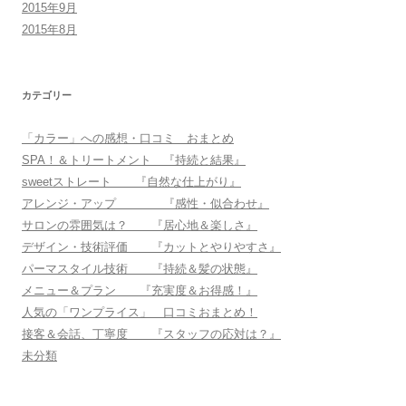
2015年9月
2015年8月
カテゴリー
「カラー」への感想・口コミ おまとめ
SPA！＆トリートメント 『持続と結果』
sweetストレート 『自然な仕上がり』
アレンジ・アップ 『感性・似合わせ』
サロンの雰囲気は？ 『居心地＆楽しさ』
デザイン・技術評価 『カットとやりやすさ』
パーマスタイル技術 『持続＆髪の状態』
メニュー＆プラン 『充実度＆お得感！』
人気の「ワンプライス」 口コミおまとめ！
接客＆会話、丁寧度 『スタッフの応対は？』
未分類