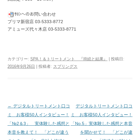
ｻﾛﾝへのお問い合わせ
プリマ新宿店 03-5333-8772
アミューズ代々木店 03-5333-8771
カテゴリー:
SPA！＆トリートメント 『持続と結果』
| 投稿日:
2016年9月26日
|
投稿者:
スプリングス
投
←
デジタルトリートメント口コ
デジタルトリートメント口コ
稿
ミ お客様50人インタビュー！
ミ お客様50人インタビュー！
ナ
「№2＆3」 実体験した感想と
「No.5」実体験した感想と本音
ビ
本音を教えて！ 「どこが違う
を聞かせて！ 「どこが違