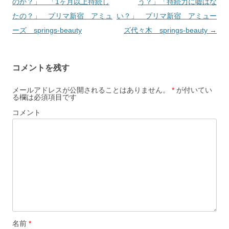
ゲ
のか？」 「1ヶ月以上持続し
う？」「持続力に嘘はな
ー
たの？」 プリマ新宿 アミュ
い？」 プリマ新宿 アミュー
シ
ーズ springs-beauty
ズ代々木 springs-beauty
→
ョ
ン
コメントを残す
メールアドレスが公開されることはありません。
*
が付いてい
る欄は必須項目です
コメント
名前
*